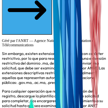
Géré par l'ANRT — Agence Nationale de Réglementation des
Télécommunications
Sin embargo, existen extensiones descriptivas con carácter
restrictivo, por lo que para reservar o registrar una extensión
restrictiva del dominio .ma, debe completar y enviar una
solicitud, que debe ser examinada y aprobada por ANRT. Las
extensiones descriptivas restrictivas son generalmente
aquellas que representan autoridades u organizaciones
públicas: .gov.ma, .ac.ma, .press.ma
Para cualquier operación que requiera aprobación del
registro, descargue la plantilla del formulario de solicitud
para completar, nos encargaremos de dar seguimiento a su
solicitud hasta que sea examinada y aprobada por ANRT