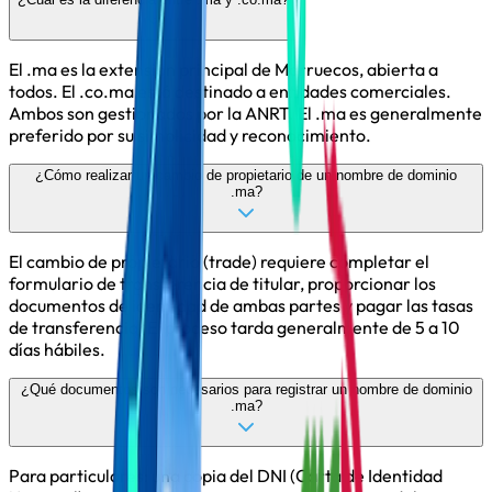
El .ma es la extensión principal de Marruecos, abierta a
todos. El .co.ma está destinado a entidades comerciales.
Ambos son gestionados por la ANRT. El .ma es generalmente
preferido por su simplicidad y reconocimiento.
¿Cómo realizar un cambio de propietario de un nombre de dominio
.ma?
El cambio de propietario (trade) requiere completar el
formulario de transferencia de titular, proporcionar los
documentos de identidad de ambas partes y pagar las tasas
de transferencia. El proceso tarda generalmente de 5 a 10
días hábiles.
¿Qué documentos son necesarios para registrar un nombre de dominio
.ma?
Para particulares: una copia del DNI (Carta de Identidad