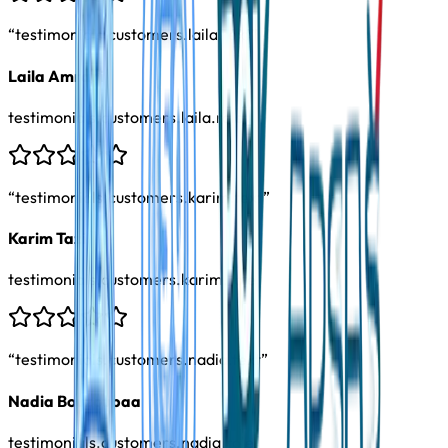
“
testimonials.customers.laila.text
”
Laila Amrani
testimonials.customers.laila.role
“
testimonials.customers.karim.text
”
Karim Tazi
testimonials.customers.karim.role
“
testimonials.customers.nadia.text
”
Nadia Bouzoubaa
testimonials.customers.nadia.role