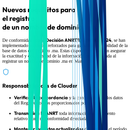
Nuevos requisitos para
el registro
de un nombre de dominio
.ma
Decisión ANRT/DG/N°02/2024
De conformidad con la
, se han
implementado requisitos reforzados para garantizar la fiabilidad de la
base de datos del Registro .ma. Estas disposiciones buscan asegurar
la exactitud y conformidad de la información proporcionada al
registrar un nombre de dominio .ma en Marruecos.
Responsabilidades de Clouder
Verificar la concordancia
y la conformidad de los datos
del Registro con los proporcionados por el titular
Transmitir a la ANRT
toda información o documento
relativo a una no conformidad detectada
Mantener los datos actualizados
durante todo el período