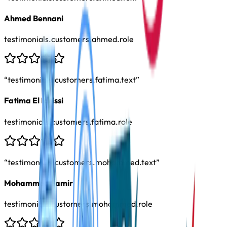
Ahmed Bennani
testimonials.customers.ahmed.role
“
testimonials.customers.fatima.text
”
Fatima El Idrissi
testimonials.customers.fatima.role
“
testimonials.customers.mohammed.text
”
Mohammed Samir
testimonials.customers.mohammed.role