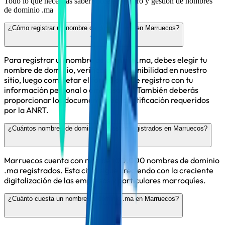
Todo lo que necesitas saber sobre el registro y gestión de nombres
de dominio .ma
¿Cómo registrar un nombre de dominio .ma en Marruecos?
Para registrar un nombre de dominio .ma, debes elegir tu
nombre de dominio, verificar su disponibilidad en nuestro
sitio, luego completar el formulario de registro con tu
información personal o empresarial. También deberás
proporcionar los documentos de identificación requeridos
por la ANRT.
¿Cuántos nombres de dominio .ma están registrados en Marruecos?
Marruecos cuenta con más de 100.000 nombres de dominio
.ma registrados. Esta cifra sigue creciendo con la creciente
digitalización de las empresas y particulares marroquíes.
¿Cuánto cuesta un nombre de dominio .ma en Marruecos?