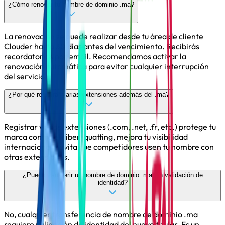
¿Cómo renovar tu nombre de dominio .ma?
La renovación se puede realizar desde tu área de cliente
Clouder hasta 30 días antes del vencimiento. Recibirás
recordatorios por email. Recomendamos activar la
renovación automática para evitar cualquier interrupción
del servicio.
¿Por qué registrar varias extensiones además del .ma?
Registrar varias extensiones (.com, .net, .fr, etc.) protege tu
marca contra el cibersquatting, mejora tu visibilidad
internacional y evita que competidores usen tu nombre con
otras extensiones.
¿Puedo transferir un nombre de dominio .ma sin validación de
identidad?
No, cualquier transferencia de nombre de dominio .ma
requiere validación de identidad del nuevo titular. Es un