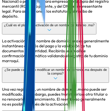
Nacional) o pasaporte. Para empresas: una copia del registro
mercantil (RC), de la patente, y del DNI del representante
legal. Para asociaciones: los estatutos y el recibo de
depósito.
¿Cuál es el plazo de activación de un nombre de dominio .ma?
La activación de un nombre de dominio .ma es generalmente
instantánea después del pago y la validación de tus
documentos de identidad. Recibirás un email de
confirmación automático validando el registro de tu dominio
marroquí.
¿Se puede cancelar o modificar un nombre de dominio .ma después de
la compra?
Una vez registrado, un nombre de dominio .ma no puede ser
modificado. Sin embargo, puedes transferirlo a otro titular o
no renovarlo a su vencimiento. El reembolso generalmente
no es posible después de la activación.