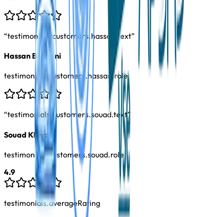
“
testimonials.customers.hassan.text
”
Hassan Bennani
testimonials.customers.hassan.role
“
testimonials.customers.souad.text
”
Souad Khiyati
testimonials.customers.souad.role
4.9
testimonials.averageRating