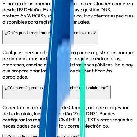
El precio de un nombre de dominio .ma en Clouder comienza
desde 119 DH/año. Esta tarifa incluye gestión DNS,
protección WHOIS y soporte técnico. Hay ofertas especiales
disponibles para registros multi-anuales.
¿Quién puede registrar un nombre de dominio .ma?
Cualquier persona física o jurídica puede registrar un nombre
de dominio .ma: particulares marroquíes o extranjeros,
empresas, asociaciones, administraciones públicas. Solo hay
que proporcionar los documentos de identificación
apropiados.
¿Cómo configurar los DNS de mi nombre de dominio .ma?
Conéctate a tu área de cliente Clouder, accede a la gestión
de tu dominio, luego a la sección 'Zona DNS'. Puedes
configurar los registros A, CNAME, MX, TXT y otros según tus
necesidades de alojamiento y correo electrónico.
¿Cuál es la diferencia entre .ma y .co.ma?