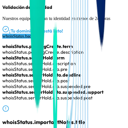
Validación de identidad
Nuestros equipos validan tu identidad en menos de 24 horas
¡Tu dominio .ma está listo!
whoisStatus.badge
whoisStatus.pendingCreate.term
whoisStatus.pendingCreate.description
whoisStatus.serverHold.term
whoisStatus.serverHold.description
whoisStatus.serverHold.cta.pre
whoisStatus.serverHold.cta.deadline
whoisStatus.serverHold.cta.post
whoisStatus.serverHold.cta.suspended.pre
whoisStatus.serverHold.cta.suspended.support
whoisStatus.serverHold.cta.suspended.post
whoisStatus.importantNotes.title